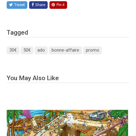
Tweet
Share
Pin it
Tagged
30€
50€
ado
bonne-affaire
promo
You May Also Like