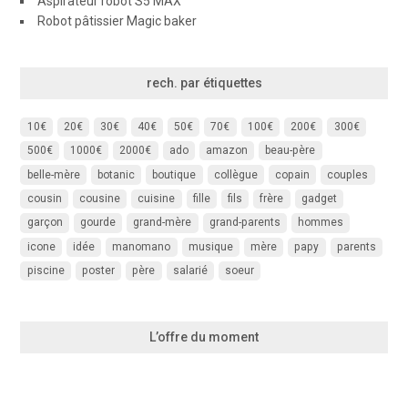
Aspirateur robot S5 MAX
Robot pâtissier Magic baker
rech. par étiquettes
10€
20€
30€
40€
50€
70€
100€
200€
300€
500€
1000€
2000€
ado
amazon
beau-père
belle-mère
botanic
boutique
collègue
copain
couples
cousin
cousine
cuisine
fille
fils
frère
gadget
garçon
gourde
grand-mère
grand-parents
hommes
icone
idée
manomano
musique
mère
papy
parents
piscine
poster
père
salarié
soeur
L’offre du moment