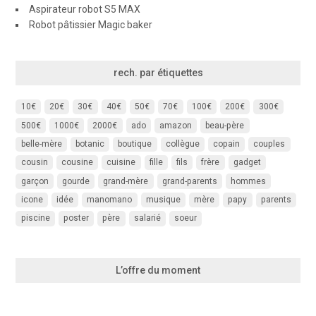
Aspirateur robot S5 MAX
Robot pâtissier Magic baker
rech. par étiquettes
10€
20€
30€
40€
50€
70€
100€
200€
300€
500€
1000€
2000€
ado
amazon
beau-père
belle-mère
botanic
boutique
collègue
copain
couples
cousin
cousine
cuisine
fille
fils
frère
gadget
garçon
gourde
grand-mère
grand-parents
hommes
icone
idée
manomano
musique
mère
papy
parents
piscine
poster
père
salarié
soeur
L’offre du moment