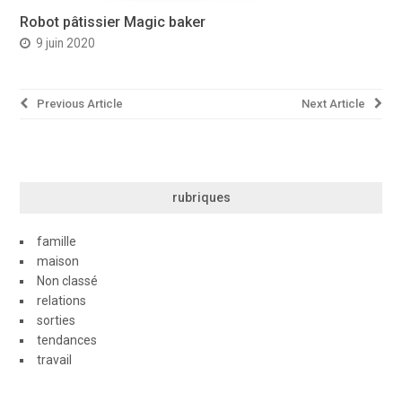
Robot pâtissier Magic baker
9 juin 2020
Navigation
Previous Article
Next Article
de
l’article
rubriques
famille
maison
Non classé
relations
sorties
tendances
travail