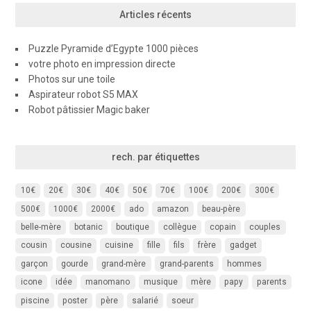
Articles récents
Puzzle Pyramide d’Egypte 1000 pièces
votre photo en impression directe
Photos sur une toile
Aspirateur robot S5 MAX
Robot pâtissier Magic baker
rech. par étiquettes
10€
20€
30€
40€
50€
70€
100€
200€
300€
500€
1000€
2000€
ado
amazon
beau-père
belle-mère
botanic
boutique
collègue
copain
couples
cousin
cousine
cuisine
fille
fils
frère
gadget
garçon
gourde
grand-mère
grand-parents
hommes
icone
idée
manomano
musique
mère
papy
parents
piscine
poster
père
salarié
soeur